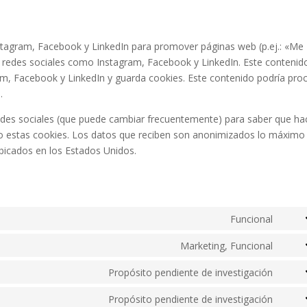
stagram, Facebook y LinkedIn para promover páginas web (p.ej.: «Me
 en redes sociales como Instagram, Facebook y LinkedIn. Este contenid
am, Facebook y LinkedIn y guarda cookies. Este contenido podría pro
.
s redes sociales (que puede cambiar frecuentemente) para saber que h
o estas cookies. Los datos que reciben son anonimizados lo máximo
bicados en los Estados Unidos.
Funcional
Cons
to
Marketing, Funcional
Cons
servi
to
Propósito pendiente de investigación
word
Cons
servi
to
Propósito pendiente de investigación
inter
Cons