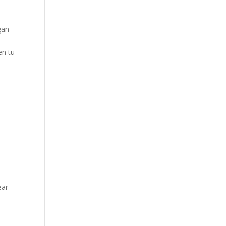
gan
en tu
ear