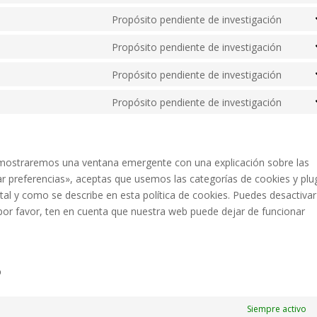
servi
mess
to
Propósito pendiente de investigación
googl
Cons
servi
fonts
to
Propósito pendiente de investigación
googl
Cons
servi
map
to
Propósito pendiente de investigación
yout
Cons
servi
to
Propósito pendiente de investigación
face
Cons
servi
to
linke
servi
vario
e mostraremos una ventana emergente con una explicación sobre las
r preferencias», aceptas que usemos las categorías de cookies y plu
al y como se describe en esta política de cookies. Puedes desactivar
por favor, ten en cuenta que nuestra web puede dejar de funcionar
o
Siempre activo