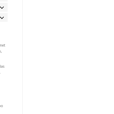
tadísticas
rketing
rnet
s,
las
.
po