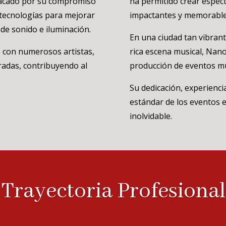
tacado por su compromiso
ha permitido crear espec
 tecnologías para mejorar
impactantes y memorable
 de sonido e iluminación.
En una ciudad tan vibran
o con numerosos artistas,
rica escena musical, Nan
radas, contribuyendo al
producción de eventos mu
Su dedicación, experienci
estándar de los eventos e
inolvidable.
Trayectoria Profesional