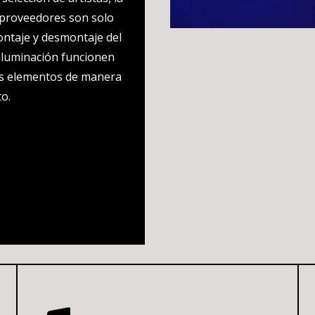
 proveedores son solo
ontaje y desmontaje del
 iluminación funcionen
os elementos de manera
to.